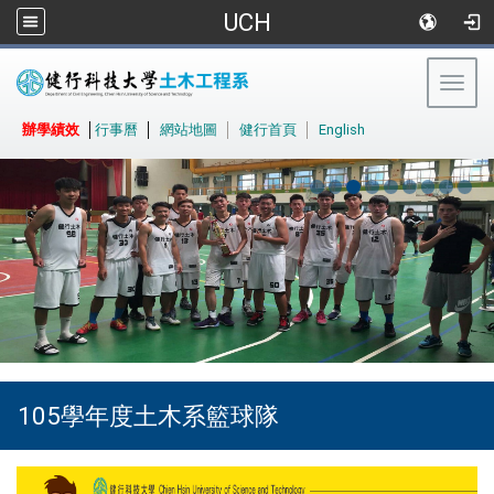
UCH
Togg
navig
:::
辦學績效
│
行事曆
│
網站地圖
│
健行首頁
│
English
105學年度土木系籃球隊