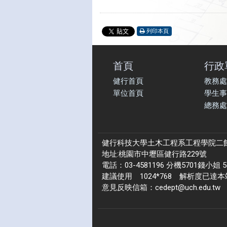
列印本頁
首頁
行政
健行首頁
教務處
單位首頁
學生事
總務處
健行科技大學土木工程系工程學院二館 2 
地址:桃園市中壢區健行路229號
電話：03-4581196 分機5701錢小姐 5
建議使用 1024*768 解析度已達
意見反映信箱：cedept@uch.edu.tw