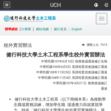
UCH
Togg
navig
:::
辦學績效
│
行事曆
│
網站地圖
│
健行首頁
│
English
校外實習辦法
7515
瀏覽人次:
健行科技大學土木工程系學生校外實習辦法
中華民國
101
年
6
月
13
日
校務會議通過修訂名稱
中華民國
103
年
6
月
3
日
系課程委員會議修訂通過
中華民國
103
年
11
月
25
日
系課程委員會議修訂通過
中華民國
104
年
11
月
4
日
系課程委員會議修訂通過
中華民國
107
年
4
月
27
日
教務會議修訂
通過
健行科技大學土木工程系（以下簡稱本系）為推動學
生職場實務訓練，增加學生職 場適應力與就業競爭
力，特依「健行科技大學學生校外實習實施辦法」第