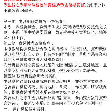
含暑期實習)
之總學分數
學生於在學期間修習校外實習課程(
不得超過24學分。
第三條 本系相關委員會工作任務：.
本系「課程委員會」負責學生校外實習課程及學分抵免之規
劃。本系「學生
輔導委員會」負
責學生校外實習媒合、輔導
等相關工作。
第四條 實習機構資格審查：
本系教師得就有意願合作之實習機構，進行評估。實習機構
以政府登記核准立案、具有良好經營制度，且與本系專業相
關之公民營機構或法人機構為原則。
海外實習課程之實習地點須為大陸地區以外之境外地區，且
以臺商所設海外之企業和機構（包括分公司）為優先。
第五條 校外實習說明會與簽約：
本系應於適當時機舉辦校外實習說明會，並公布實習機會，
包含實習機構名稱、實習地點、薪資、工作性質、膳宿狀況
等，提供實習機構與本系在校生之媒合參考。
媒合成功之學生應填具校外實習計畫書，並由雙方簽訂實習
合約後，一併送交本系。計畫書內容至少應包含下列事項：
一、 實習機構基本資料。