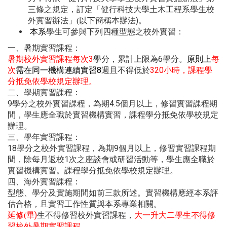
三條之規定，訂定「健行科技大學土木工程系學生校
以下簡稱本辦法)。
外實習辦法」(
本系
學生可參與下列四種型態之校外實習：
一、暑期實習課程：
暑期校外實習課程每次3
學分，累計上限為6學分。
原則上
每
次
需在同一機構連續實習8
週且不得低於
320
小時，課程學
分抵免依學校規定辦理。
二、學期實習課程：
9學分之校外實習課程，為期4.5個月以上，修習實習課程期
間，學生應全職於實習機構實習，課程學分抵免依學校規定
辦理。
三、學年實習課程：
18學分之校外實習課程，為期9個月以上，修習實習課程期
間，除每月返校1次之座談會或研習活動等，學生應全職於
實習機構實習。課程學分抵免依學校規定辦理。
四、海外實習課程：
型態、學分及實施期間如前三款所述。實習機構應經本系評
估合格，且實習工作性質與本系專業相關。
畢)
生不得修習校外實習課程，
延修(
大一升大二學生不得修
習校外暑期實習課程。