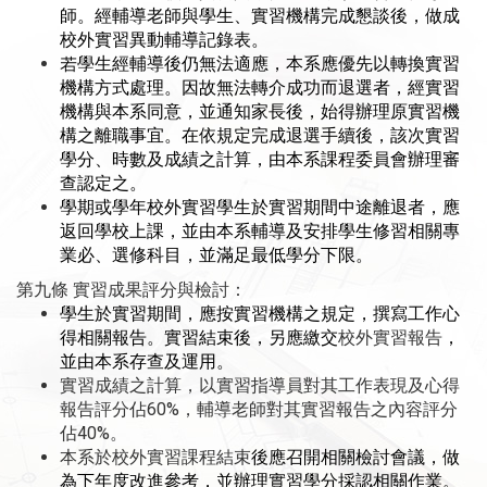
師。經輔導老師與學生、實習機構完成懇談後，做成
校外實習異動輔導記錄表。
若學生經輔導後仍無法適應，本系應優先以轉換實習
機構方式處理。因故無法轉介成功而退選者，經實習
機構與本系同意，並通知家長後，始得辦理原實習機
構之離職事宜。在依規定完成退選手續後，該次實習
學分、時數及成績之計算，由本系課程委員會辦理審
查認定之。
學期或學年校外實習學生於實習期間中途離退者，應
返回學校上課，並由本系輔導及安排學生修習相關專
業必、選修科目，並滿足最低學分下限。
第九條 實習成果評分與檢討：
學生於實習期間，應按實習機構之規定，撰寫工作心
得相關報告。實習結束後，另應繳交
校外實習報告
，
並由本系存查及運用。
實習成績之計算，以實習指導員對其工作表現及心得
報告評分佔60%，輔導老師對其實習報告之內容評分
佔40%。
本系於校外實習課程結束
後應召開相關檢討會議，做
為下年度改進參考，並辦理實習學分採認相關作業。