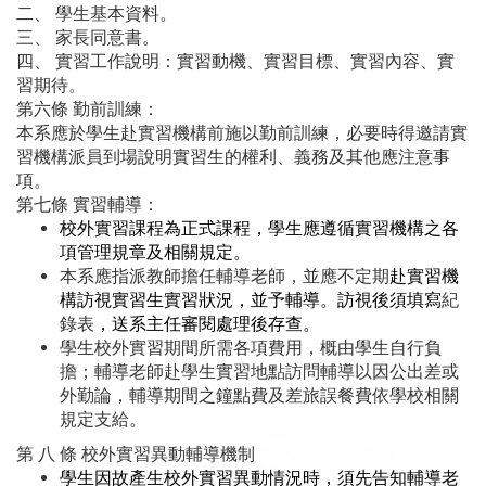
二、 學生基本資料。
三、 家長同意書。
四、 實習工作說明：實習動機、實習目標、實習內容、實
習期待。
第六條 勤前訓練：
本系應於學生赴實習機構前施以勤前訓練，必要時得邀請實
習機構派員到場說明實習生的權利、義務及其他應注意事
項。
第七條 實習輔導：
校外實習課程為正式課程，學生應遵循實習機構之各
項管理規章及相關規定。
本系應指派教師擔任輔導老師，並應不定期
赴實習機
構訪視實習生實習狀況，並予輔導。訪視後須填寫
紀
錄表
，送系主任審閱處理後存查。
學生校外實習期間所需各項費用，概由學生自行負
擔；輔導老師赴學生實習地點訪問輔導以因公出差或
外勤論，輔導期間之鐘點費及差旅誤餐費依學校相關
規定支給。
第 八 條 校外實習異動輔導機制
學生因故產生校外實習異動情況時，須先告知輔導老