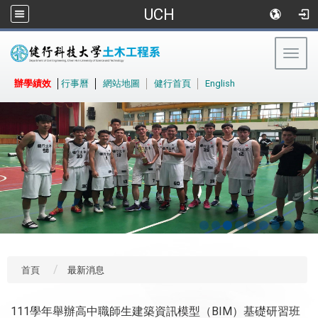
UCH
Togg
navig
:::
辦學績效
│
行事曆
│
網站地圖
│
健行首頁
│
English
首頁
最新消息
111學年舉辦高中職師生建築資訊模型（BIM）基礎研習班