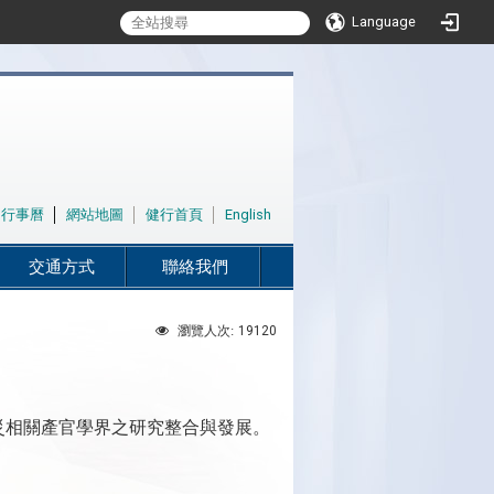
Language
│
行事曆
│
網站地圖
│
健行首頁
│
English
交通方式
聯絡我們
19120
瀏覽人次:
災相關產官學界之研究整合與發展。