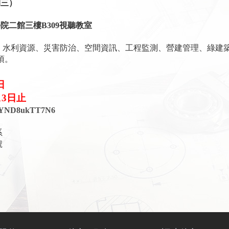
期三）
學院二館三樓
B309
視聽教室
、水利資源、災害防治、空間資訊、工程監測、營建管理、綠建
項。
日
13
日止
bEpYND8ukTT7N6
系
號