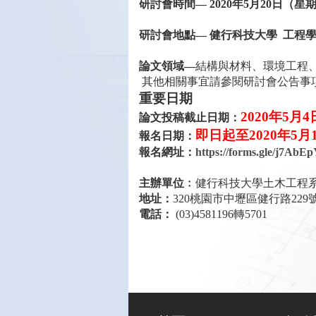
研討會時間
— 2020
年
5
月
20
日（星
研討會地點
—
健行科技大學
工程
論文領域
—
結構與材料、環境工程
其他相關事宜請參閱研討會公告事
重要日期
2020
年
5
月
4
論文投稿截止日期：
即日
起至
2020
年
5
月
報名日期：
報名網址：
https://forms.gle/j7A
主辦單位﹕
健行科技大學土木工程
地址：
320
桃園市
中壢區健行路
229
電話：
(03)4581196
轉
5701