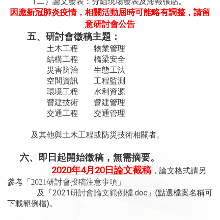
（二）論文發表：分組現場發表及海報張貼。
因應新冠肺炎疫情，相關活動屆時可能略有調整，請留
意研討會公告
五、研討會徵稿主題：
土木工程
物業管理
結構工程
橋梁安全
災害防治
生態工法
空間資訊
工程監測
環境工程
水利資源
營建技術
營建管理
交通工程
交通管理
及其他與土木工程或防災技術相關者。
六、即日起開始徵稿，無需摘要。
2020
年
4
月
20
日論文截稿
，論文格式請另
參考「
2021研討會投稿注意事項
」
2021
.doc
(
及「
研討會論文範例檔
」
點選檔案名稱可
)
下載範例檔
。