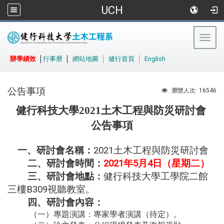
UCH
Togg
navig
:::
辦學績效
│
行事曆
│
網站地圖
│
健行首頁
│
English
公告事項
16546
瀏覽人次:
健行科技大學
2021
土木工程與防災研討會
公告事項
一、研討會名稱：
2021
土木工程與防災研討會
二、研討會時間：
2021
年
5
月
4
日（星期
二
）
三、研討會地點：
健行科技大學工學院二館
三樓
B309
視聽教室。
四、研討會內容：
（一）專題演講：專家學者演講（待定）。