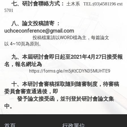
七、研討會聯絡方式：
土木系
TEL:(03)4581196 ext
5701
八、論文投稿請寄
：
uchceconference@gmail.com
WORD
投稿檔案請以
檔為主，每篇論文
4~10
以
頁為原則。
九、本屆研討會即日起至
2021
年
4
月
27
日接受報
名，報名網址為
https://forms.gle/m5jKtCDYN35MUHTE9
十、本研討會審稿採取隨到隨審制度，待審稿
委員會審查通過後，即
發予論文接受函，並刊登於研討會論文集
中。
首頁
行政單位