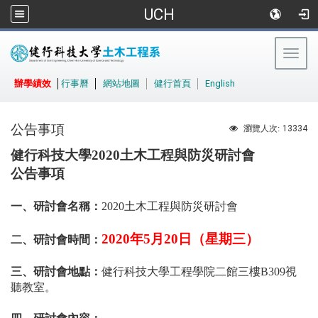
UCH
Togg
navig
:::
辦學績效
│
行事曆
│
網站地圖
│
健行首頁
│
English
公告事項
13334
瀏覽人次:
健行科技大學
2020
土木工程與防災研討會
公告事項
一、研討會名稱：
2020
土木工程與防災研討會
2020
年
5
月
20
日（星期三）
二、研討會時間：
三、研討會地點：
健行科技大學工程學院二館三樓
B309
視
聽教室。