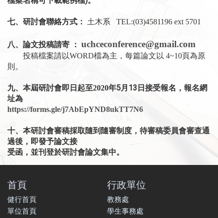
檔案名稱可下載範例檔)。
七、研討會聯絡方式：
土木系
TEL:(03)4581196 ext 5701
uch
ceconference
@gmail.com
八、論文投稿請寄
：
投稿檔案請以
WORD
檔為主，每篇論文以
4~10
頁為原
則。
年5
月13日接受報名，報名網
九、本屆研討會即日起至2020
址為
https://forms.gle/j7AbEpYND8ukTT7N6
十、本研討會審稿採取隨到隨審制度，待審稿委員會審查通
過後，即發予論文接
受函，並刊登於研討會論文集中。
首頁
行政單位
健行首頁
教務處
單位首頁
學生事務處