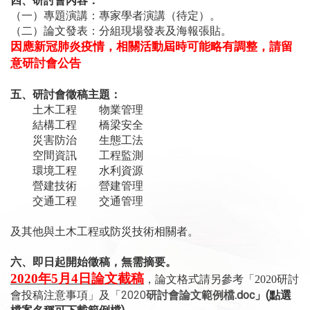
四、研討會內容：
（一）專題演講：專家學者演講（待定）。
（二）論文發表：分組現場發表及海報張貼。
因應新冠肺炎疫情，相關活動屆時可能略有調整，請留
意研討會公告
五、研討會徵稿主題：
土木工程
物業管理
結構工程
橋梁安全
災害防治
生態工法
空間資訊
工程監測
環境工程
水利資源
營建技術
營建管理
交通工程
交通管理
及其他與土木工程或防災技術相關者。
六、即日起開始徵稿，無需摘要。
2020
年
5
月
4
日論文截稿
研討
，論文格式請另參考「2020
會投稿注意事項」及「
2020
研討會論文範例檔.doc
」(點選