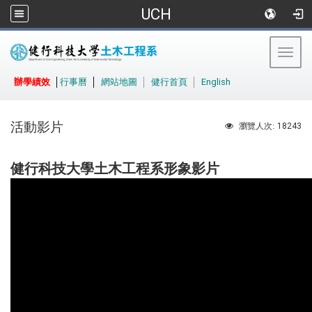
UCH
Togg
navig
:::
辦學績效
│
行事曆
│
網站地圖
│
健行首頁
│
English
活動影片
18243
瀏覽人次:
健行科技大學土木工程系形象影片