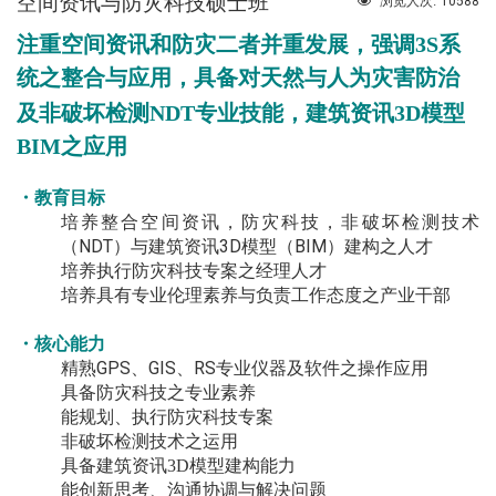
空间资讯与防灾科技硕士班
10588
浏览人次:
注重空间资讯和防灾二者并重发展，强调3S系
统之整合与应用
，
具备对天然与人为灾害防治
及非破坏检测
NDT
专业技能，建筑资讯3D模型
BIM之应用
・教育目标
培养整合空间资讯，防灾科技，非破坏检测技术
（NDT）与建筑资讯3D模型（BIM）建构之人才
培养执行防灾科技专案之经理人才
培养具有专业伦理素养与负责工作态度之产业干部
・核心能力
精熟GPS、GIS、RS专业仪器及软件之操作应用
具备防灾科技之专业素养
能规划、执行防灾科技专案
非破坏检测技术之运用
具备建筑资讯3D模型建构能力
能创新思考、沟通协调与解决问题