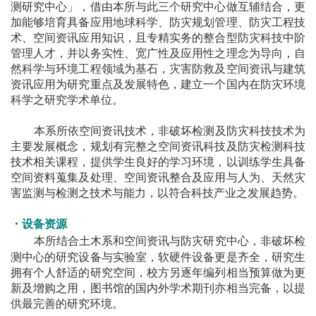
测研究中心」，借由本所与此三个研究中心做互辅结合，更
加能够培育具备应用地球科学、防灾规划管理、防灾工程技
术、空间资讯应用知识，且专精实务的整合型防灾科技中阶
管理人才，并以务实性、宽广性及应用性之理念为导向，自
然科学与环境工程领域为基石，灾害防救及空间资讯与建筑
资讯应用为研究重点及发展特色，建立一个国内在防灾环境
科学之研究学术单位。
本系所依空间资讯技术，非破坏检测及防灾科技技术为
主要发展概念，规划有完整之空间资讯科技及防灾检测科技
技术相关课程，提供学生良好的学习环境，以训练学生具备
空间资料蒐集及处理、空间资讯整合及应用与人为、天然灾
害监测与检测之技术与能力，以符合科技产业之发展趋势。
・设备资源
本所结合土木系和空间资讯与防灾研究中心，非破坏检
测中心的研究设备与实验室，软硬件设备更是齐全，研究生
拥有个人舒适的研究空间，校方另逐年编列相当预算做为更
新及增购之用，图书馆的国内外学术期刊亦相当完备，以提
供最完善的研究环境。