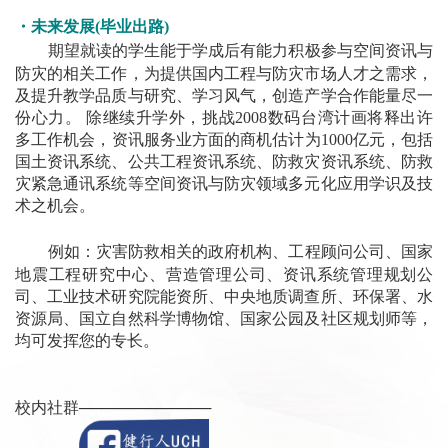
・未来发展(毕业出路)
期望就读的学生能于学成后有能力积极参与空间资讯与
防灾的相关工作，为提供国内工程与防灾市场人才之需求，
及提升教学品质与研究、学习风气，创造产学合作能量尽一
份心力。 除继续升学外，挑战2008数码台湾计画将释出许
多工作机会，资讯服务业方面的商机估计为1000亿元，包括
国土资讯系统、公共工程资讯系统、防救灾资讯系统、防救
灾紧急通讯系统等空间资讯与防灾领域多元化应用学识及技
术之机会。
例如：灾害防救相关的政府机构、工程顾问公司、国家
地震工程研究中心、营造管理公司、资讯系统管理规划公
司、工业技术研究院能资所、中央地质调查所、环保署、水
资源局、国立自然科学博物馆、国家公园及社区规划师等，
均可发挥您的专长。
校内社群
──
──────
────