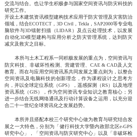
交流与结合。也让学生积极参与国家空间资讯与防灾科技的
研究工作。
开设土木建筑资讯模型建构技术应用于防灾管理及灾害防治
领域，结合ECOTECT，3D Civil，Tekla，SAP2000等专业电
脑软件与3D镭射扫描（LIDAR）及点云处理技术，以发展
自动化3D模型建构与应用分析之防灾管理系统，达到防灾
减灾及救灾之目标。
本所与土木工程系一同积极发展的重点为，空间资讯与
防灾科技、非破坏性检测、营建管理、CAE & CAD及人文
教育。而在与应用空间资讯系共同发展之重点则为，以整合
空间资讯及电脑科技的创新理念，作为课程设计之思考方
向，并以全球定位系统（GPS），遥感探测（RS）以及地理
资讯系统（GIS），作为空间资讯专业知识之教育核心；另
进一步结合无线网络通讯及行动计算设备之运用，以充分迎
合二十一世纪全球资讯化之发展趋势。
本所并且搭配本校三个研究中心做为教育与研究结合发
展之一大特色，分别为「健行科技大学暨内政部北区e-GPS
研究中心」，「空间资讯与防灾研究中心」以及「非破坏检