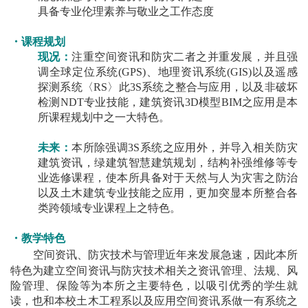
具备专业伦理素养与敬业之工作态度
・课程规划
现况：
注重空间资讯和防灾二者之并重发展，并且强
调全球定位系统(GPS)、地理资讯系统(GIS)以及遥感
探测系统〈RS〉此3S系统之整合与应用，以及非破坏
检测NDT专业技能，建筑资讯3D模型BIM之应用是本
所课程规划中之一大特色。
未来：
本所除强调3S系统之应用外，并导入相关防灾
建筑资讯，绿建筑智慧建筑规划，结构补强维修等专
业选修课程，使本所具备对于天然与人为灾害之防治
以及土木建筑专业技能之应用，更加突显本所整合各
类跨领域专业课程上之特色。
・教学特色
空间资讯、防灾技术与管理近年来发展急速，因此本所
特色为建立空间资讯与防灾技术相关之资讯管理、法规、风
险管理、保险等为本所之主要特色，以吸引优秀的学生就
读，也和本校土木工程系以及应用空间资讯系做一有系统之