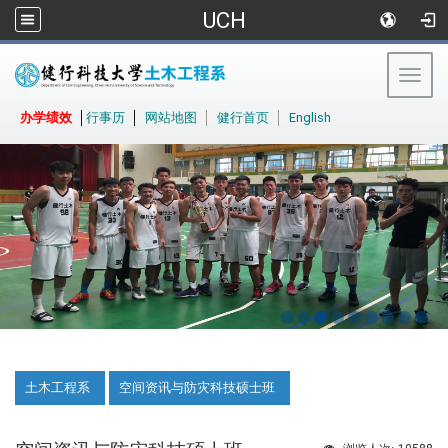
UCH
Togg
navig
:::
办学绩效
│
行事历
│
网站地图
│
健行首页
│
English
:::
土木工程系
空间资讯与防灾科技硕士班